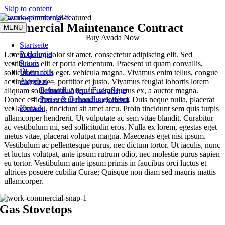
Skip to content
Commercial Maintenance Contract
MENU
Buy Avada Now
Startseite
Podologie
Lorem ipsum dolor sit amet, consectetur adipiscing elit. Sed
Praxis
vestibulum elit et porta elementum. Praesent ut quam convallis,
Über mich
sollicitudin felis eget, vehicula magna. Vivamus enim tellus, congue
Angebot
ac tincidunt nec, porttitor et justo. Vivamus feugiat lobortis lorem
Behandlungen / Fusspflege
aliquam sollicitudin. Aliquam vitae luctus ex, a auctor magna.
Preise & Behandlungszeiten
Donec efficitur orci ut rhoncus eleifend. Duis neque nulla, placerat
Kontakt
vel lacinia eu, tincidunt sit amet arcu. Proin tincidunt sem quis turpis
ullamcorper hendrerit. Ut vulputate ac sem vitae blandit. Curabitur
ac vestibulum mi, sed sollicitudin eros. Nulla ex lorem, egestas eget
metus vitae, placerat volutpat magna. Maecenas eget nisi ipsum.
Vestibulum ac pellentesque purus, nec dictum tortor. Ut iaculis, nunc
et luctus volutpat, ante ipsum rutrum odio, nec molestie purus sapien
eu tortor. Vestibulum ante ipsum primis in faucibus orci luctus et
ultrices posuere cubilia Curae; Quisque non diam sed mauris mattis
ullamcorper.
Gas Stovetops